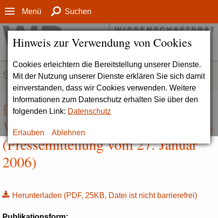
Menü
Suchen
Hinweis zur Verwendung von Cookies
Cookies erleichtern die Bereitstellung unserer Dienste.
SERVICE
Mit der Nutzung unserer Dienste erklären Sie sich damit
einverstanden, dass wir Cookies verwenden. Weitere
Informationen zum Datenschutz erhalten Sie über den
Peter Strohschneider neuer
folgenden Link:
Datenschutz
Vorsitzender des Wissenschaftsrates
Erlauben
Ablehnen
(Pressemitteilung vom 27. Januar
2006)
Herunterladen
(PDF, 25KB, Datei ist nicht barrierefrei)
Publikationsform: