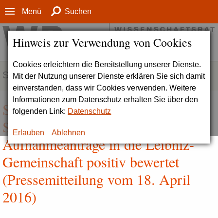
Menü
Suchen
Hinweis zur Verwendung von Cookies
Cookies erleichtern die Bereitstellung unserer Dienste.
SERVICE
Mit der Nutzung unserer Dienste erklären Sie sich damit
einverstanden, dass wir Cookies verwenden. Weitere
Informationen zum Datenschutz erhalten Sie über den
Stärkung der Geistes- und
folgenden Link:
Datenschutz
Sozialwissenschaften |
Erlauben
Ablehnen
Aufnahmeanträge in die Leibniz-
Gemeinschaft positiv bewertet
(Pressemitteilung vom 18. April
2016)