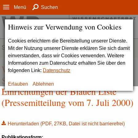
Menü
Suchen
Hinweis zur Verwendung von Cookies
Cookies erleichtern die Bereitstellung unserer Dienste.
SERVICE
Mit der Nutzung unserer Dienste erklären Sie sich damit
einverstanden, dass wir Cookies verwenden. Weitere
Informationen zum Datenschutz erhalten Sie über den
Wissenschaftsrat verabschiedet
folgenden Link:
Datenschutz
Stellungnahmen zu weiteren
Erlauben
Ablehnen
Einrichtungen der Blauen Liste
(Pressemitteilung vom 7. Juli 2000)
Herunterladen
(PDF, 27KB, Datei ist nicht barrierefrei)
Publikationsform: