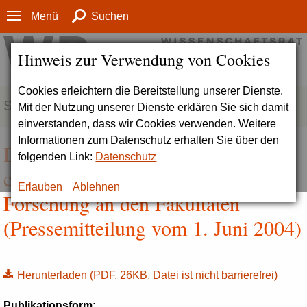
Menü
Suchen
Hinweis zur Verwendung von Cookies
Cookies erleichtern die Bereitstellung unserer Dienste.
SERVICE
Mit der Nutzung unserer Dienste erklären Sie sich damit
einverstanden, dass wir Cookies verwenden. Weitere
Informationen zum Datenschutz erhalten Sie über den
Die Universität Erfurt hat sich gut
folgenden Link:
Datenschutz
etabliert. Problematisch ist die
Erlauben
Ablehnen
Forschung an den Fakultäten
(Pressemitteilung vom 1. Juni 2004)
Herunterladen
(PDF, 26KB, Datei ist nicht barrierefrei)
Publikationsform: