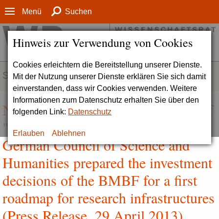
Menü
Suchen
Hinweis zur Verwendung von Cookies
Cookies erleichtern die Bereitstellung unserer Dienste.
SERVICE
Mit der Nutzung unserer Dienste erklären Sie sich damit
einverstanden, dass wir Cookies verwenden. Weitere
Informationen zum Datenschutz erhalten Sie über den
New procedure for the evaluation of
folgenden Link:
Datenschutz
"Big Science projects" | The
Erlauben
Ablehnen
German Council of Science and
Humanities prepared the investment
decisions of the BMBF for a first
roadmap for research infrastructures
(Press Release, 29 April 2013)