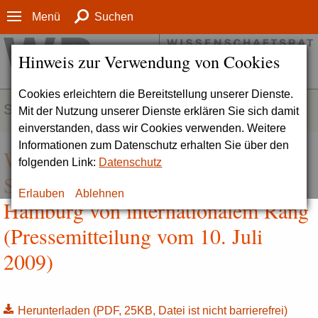
Menü
Suchen
Hinweis zur Verwendung von Cookies
Cookies erleichtern die Bereitstellung unserer Dienste.
SERVICE
Mit der Nutzung unserer Dienste erklären Sie sich damit
einverstanden, dass wir Cookies verwenden. Weitere
Informationen zum Datenschutz erhalten Sie über den
Wissenschaftliche zoologische
folgenden Link:
Datenschutz
Sammlungen an der Universität
Erlauben
Ablehnen
Hamburg von internationalem Rang
(Pressemitteilung vom 10. Juli
2009)
Herunterladen
(PDF, 25KB, Datei ist nicht barrierefrei)