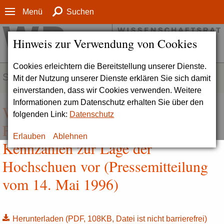
Menü
Suchen
Hinweis zur Verwendung von Cookies
Cookies erleichtern die Bereitstellung unserer Dienste.
SERVICE
Mit der Nutzung unserer Dienste erklären Sie sich damit
einverstanden, dass wir Cookies verwenden. Weitere
Informationen zum Datenschutz erhalten Sie über den
Wissenschaftsrat legt
folgenden Link:
Datenschutz
Fortschreibung der Eckdaten und
Erlauben
Ablehnen
Kennzahlen zur Lage der
Hochschuen vor (Pressemitteilung
vom 14. Mai 1996)
Herunterladen
(PDF, 108KB, Datei ist nicht barrierefrei)