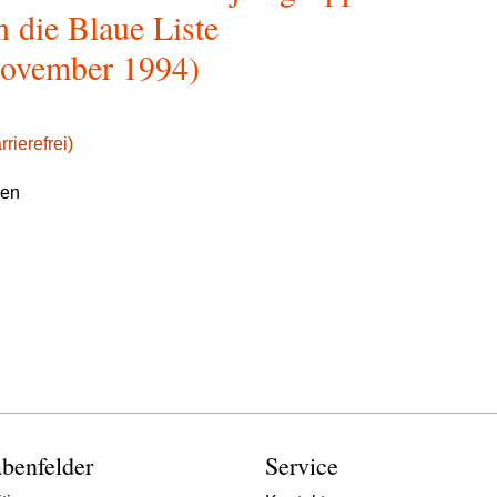
 die Blaue Liste
November 1994)
rierefrei)
gen
benfelder
Service