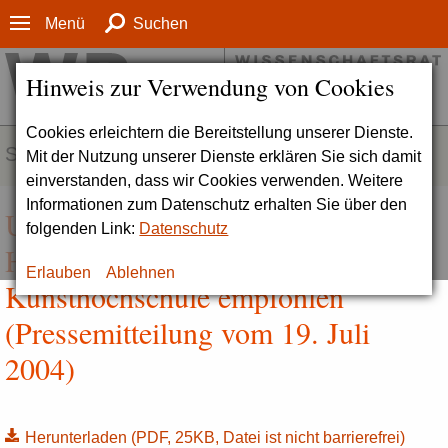
Menü
Suchen
Hinweis zur Verwendung von Cookies
Cookies erleichtern die Bereitstellung unserer Dienste.
SERVICE
Mit der Nutzung unserer Dienste erklären Sie sich damit
einverstanden, dass wir Cookies verwenden. Weitere
Informationen zum Datenschutz erhalten Sie über den
Umwandlung der Muthesius-
folgenden Link:
Datenschutz
Hochschule in Kiel in eine
Erlauben
Ablehnen
Kunsthochschule empfohlen
(Pressemitteilung vom 19. Juli
2004)
Herunterladen
(PDF, 25KB, Datei ist nicht barrierefrei)