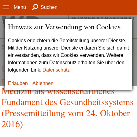
Menü
Suchen
Hinweis zur Verwendung von Cookies
Cookies erleichtern die Bereitstellung unserer Dienste.
SERVICE
Mit der Nutzung unserer Dienste erklären Sie sich damit
einverstanden, dass wir Cookies verwenden. Weitere
Informationen zum Datenschutz erhalten Sie über den
Universitätsmedizin zukunftsfähig
folgenden Link:
Datenschutz
machen | Stärkung der universitären
Erlauben
Ablehnen
Medizin als wissenschaftliches
Fundament des Gesundheitssystems
(Pressemitteilung vom 24. Oktober
2016)