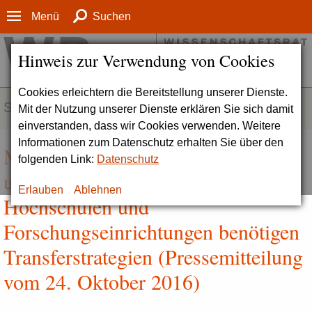
Menü
Suchen
Hinweis zur Verwendung von Cookies
Cookies erleichtern die Bereitstellung unserer Dienste.
SERVICE
Mit der Nutzung unserer Dienste erklären Sie sich damit
einverstanden, dass wir Cookies verwenden. Weitere
Informationen zum Datenschutz erhalten Sie über den
Mehr Anerkennung für Wissens-
folgenden Link:
Datenschutz
und Technologietransfer |
Erlauben
Ablehnen
Hochschulen und
Forschungseinrichtungen benötigen
Transferstrategien (Pressemitteilung
vom 24. Oktober 2016)