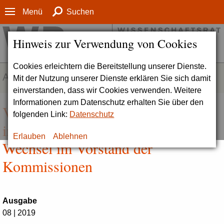
Menü
Suchen
Hinweis zur Verwendung von Cookies
Cookies erleichtern die Bereitstellung unserer Dienste.
AKTUELLES
Mit der Nutzung unserer Dienste erklären Sie sich damit
einverstanden, dass wir Cookies verwenden. Weitere
Informationen zum Datenschutz erhalten Sie über den
Vorsitzende des Wissenschaftsrats
folgenden Link:
Datenschutz
im Amt bestätigt | Personelle
Erlauben
Ablehnen
Wechsel im Vorstand der
Kommissionen
Ausgabe
08 | 2019