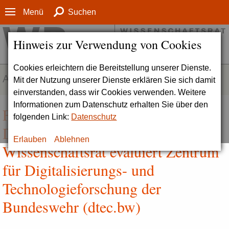
Menü
Suchen
Hinweis zur Verwendung von Cookies
Cookies erleichtern die Bereitstellung unserer Dienste.
AKTUELLES
Mit der Nutzung unserer Dienste erklären Sie sich damit
einverstanden, dass wir Cookies verwenden. Weitere
Informationen zum Datenschutz erhalten Sie über den
Forschung zu digitaler Souveränität
folgenden Link:
Datenschutz
Deutschlands weiterentwickeln |
Erlauben
Ablehnen
Wissenschaftsrat evaluiert Zentrum
für Digitalisierungs- und
Technologieforschung der
Bundeswehr (dtec.bw)