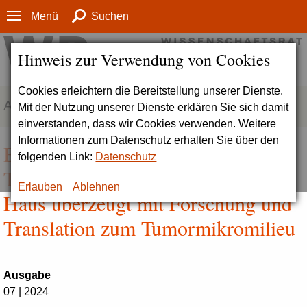
Menü
Suchen
Hinweis zur Verwendung von Cookies
Cookies erleichtern die Bereitstellung unserer Dienste.
AKTUELLES
Mit der Nutzung unserer Dienste erklären Sie sich damit
einverstanden, dass wir Cookies verwenden. Weitere
Informationen zum Datenschutz erhalten Sie über den
Beeindruckende Beiträge zur
folgenden Link:
Datenschutz
Tumorforschung | Georg-Speyer-
Erlauben
Ablehnen
Haus überzeugt mit Forschung und
Translation zum Tumormikromilieu
Ausgabe
07 | 2024