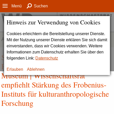
Menü
Suchen
Hinweis zur Verwendung von Cookies
Cookies erleichtern die Bereitstellung unserer Dienste.
AKTUELLES
Mit der Nutzung unserer Dienste erklären Sie sich damit
einverstanden, dass wir Cookies verwenden. Weitere
Informationen zum Datenschutz erhalten Sie über den
Symbiose aus
folgenden Link:
Datenschutz
Forschungseinrichtung und
Erlauben
Ablehnen
Museum | Wissenschaftsrat
empfiehlt Stärkung des Frobenius-
Instituts für kulturanthropologische
Forschung