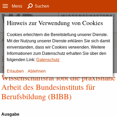
Menü
Suchen
Hinweis zur Verwendung von Cookies
Cookies erleichtern die Bereitstellung unserer Dienste.
AKTUELLES
Mit der Nutzung unserer Dienste erklären Sie sich damit
einverstanden, dass wir Cookies verwenden. Weitere
Informationen zum Datenschutz erhalten Sie über den
Bedeutende Leistungen zur
folgenden Link:
Datenschutz
Stärkung der beruflichen Bildung |
Erlauben
Ablehnen
Wissenschaftsrat lobt die praxisnahe
Arbeit des Bundesinstituts für
Berufsbildung (BIBB)
Ausgabe