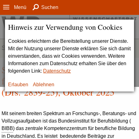
Menü
Suchen
Hinweis zur Verwendung von Cookies
Cookies erleichtern die Bereitstellung unserer Dienste.
SERVICE
Mit der Nutzung unserer Dienste erklären Sie sich damit
einverstanden, dass wir Cookies verwenden. Weitere
Informationen zum Datenschutz erhalten Sie über den
Stellungnahme zum Bundesinstitut
folgenden Link:
Datenschutz
für Berufsbildung (BIBB), Bonn
Erlauben
Ablehnen
(Drs. 2839-25), Oktober 2025
Mit seinem breiten Spektrum an Forschungs-, Beratungs- und
Vollzugsaufgaben ist das Bundesinstitut für Berufsbildung (
BIBB
) das zentrale Kompetenzzentrum für berufliche Bildung
in Deutschland. Es leistet bedeutende Beiträge zur