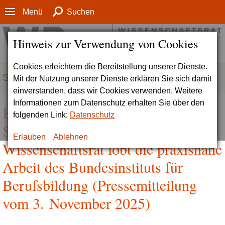
Menü
Suchen
Hinweis zur Verwendung von Cookies
Cookies erleichtern die Bereitstellung unserer Dienste.
SERVICE
Mit der Nutzung unserer Dienste erklären Sie sich damit
einverstanden, dass wir Cookies verwenden. Weitere
Informationen zum Datenschutz erhalten Sie über den
Bedeutende Leistungen zur
folgenden Link:
Datenschutz
Stärkung der beruflichen Bildung |
Erlauben
Ablehnen
Wissenschaftsrat lobt die praxisnahe
Arbeit des Bundesinstituts für
Berufsbildung (Pressemitteilung
vom 3. November 2025)