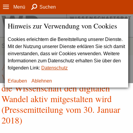
Menü
Suchen
Hinweis zur Verwendung von Cookies
Cookies erleichtern die Bereitstellung unserer Dienste.
SERVICE
Mit der Nutzung unserer Dienste erklären Sie sich damit
einverstanden, dass wir Cookies verwenden. Weitere
Informationen zum Datenschutz erhalten Sie über den
Allianz der
folgenden Link:
Datenschutz
Wissenschaftsorganisationen: Wie
Erlauben
Ablehnen
die Wissenschaft den digitalen
Wandel aktiv mitgestalten wird
(Pressemitteilung vom 30. Januar
2018)