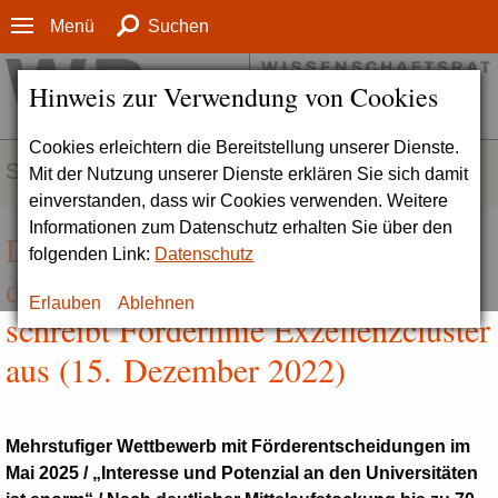
Menü
Suchen
Hinweis zur Verwendung von Cookies
Cookies erleichtern die Bereitstellung unserer Dienste.
SERVICE
Mit der Nutzung unserer Dienste erklären Sie sich damit
einverstanden, dass wir Cookies verwenden. Weitere
Informationen zum Datenschutz erhalten Sie über den
DFG | WR: Start der zweiten Phase
folgenden Link:
Datenschutz
der Exzellenzstrategie – DFG
Erlauben
Ablehnen
schreibt Förderlinie Exzellenzcluster
aus (15. Dezember 2022)
Mehrstufiger Wettbewerb mit Förderentscheidungen im
Mai 2025 / „Interesse und Potenzial an den Universitäten