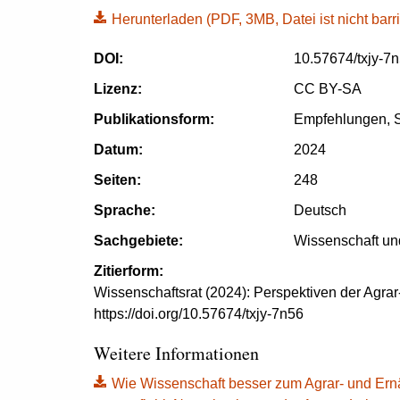
Herunterladen
(PDF, 3MB, Datei ist nicht barri
DOI:
10.57674/txjy-7
Lizenz:
CC BY-SA
Publikationsform:
Empfehlungen, S
Datum:
2024
Seiten:
248
Sprache:
Deutsch
Sachgebiete:
Wissenschaft un
Zitierform:
Wissenschaftsrat (2024): Perspektiven der Agra
https://doi.org/10.57674/txjy-7n56
Weitere Informationen
Wie Wissenschaft besser zum Agrar- und Ern