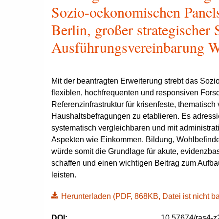
Sozio-oekonomischen Panels
Berlin, großer strategische
Ausführungsvereinbarung W
Mit der beantragten Erweiterung strebt das So
flexiblen, hochfrequenten und responsiven Forsc
Referenzinfrastruktur für krisenfeste, thematisch 
Haushaltsbefragungen zu etablieren. Es adressier
systematisch vergleichbaren und mit administra
Aspekten wie Einkommen, Bildung, Wohlbefind
würde somit die Grundlage für akute, evidenzbas
schaffen und einen wichtigen Beitrag zum Aufba
leisten.
Herunterladen
(PDF, 868KB, Datei ist nicht bar
DOI:
10.57674/ras4-z