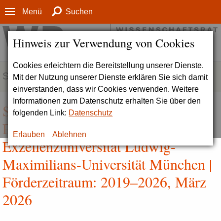
Menü
Suchen
Hinweis zur Verwendung von Cookies
Cookies erleichtern die Bereitstellung unserer Dienste.
SERVICE
Mit der Nutzung unserer Dienste erklären Sie sich damit
einverstanden, dass wir Cookies verwenden. Weitere
Informationen zum Datenschutz erhalten Sie über den
Stellungnahme des Committee of
folgenden Link:
Datenschutz
Experts zur Evaluation der
Erlauben
Ablehnen
Exzellenzuniversität Ludwig-
Maximilians-Universität München |
Förderzeitraum: 2019–2026, März
2026