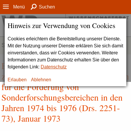
Menü
Suchen
Hinweis zur Verwendung von Cookies
Cookies erleichtern die Bereitstellung unserer Dienste.
SERVICE
Mit der Nutzung unserer Dienste erklären Sie sich damit
einverstanden, dass wir Cookies verwenden. Weitere
Informationen zum Datenschutz erhalten Sie über den
Empfehlung des Wissenschaftsrates
folgenden Link:
Datenschutz
zur Bereitstellung von Finanzmitteln
Erlauben
Ablehnen
für die Förderung von
Sonderforschungsbereichen in den
Jahren 1974 bis 1976 (Drs. 2251-
73), Januar 1973