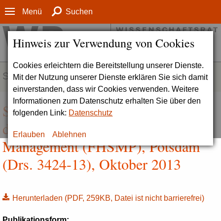
Menü
Suchen
Hinweis zur Verwendung von Cookies
Cookies erleichtern die Bereitstellung unserer Dienste.
SERVICE
Mit der Nutzung unserer Dienste erklären Sie sich damit
einverstanden, dass wir Cookies verwenden. Weitere
Informationen zum Datenschutz erhalten Sie über den
Stellungnahme zur Akkreditierung
folgenden Link:
Datenschutz
der Fachhochschule für Sport und
Erlauben
Ablehnen
Management (FHSMP), Potsdam
(Drs. 3424-13), Oktober 2013
Herunterladen
(PDF, 259KB, Datei ist nicht barrierefrei)
Publikationsform: