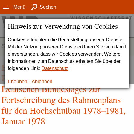
Menü
Suchen
Hinweis zur Verwendung von Cookies
Cookies erleichtern die Bereitstellung unserer Dienste.
SERVICE
Mit der Nutzung unserer Dienste erklären Sie sich damit
einverstanden, dass wir Cookies verwenden. Weitere
Informationen zum Datenschutz erhalten Sie über den
Beschluß des Ausschusses für
folgenden Link:
Datenschutz
Bildung und Wissenschaft des
Erlauben
Ablehnen
Deutschen Bundestages zur
Fortschreibung des Rahmenplans
für den Hochschulbau 1978–1981,
Januar 1978