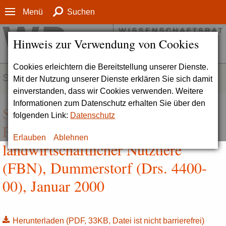
Menü
Suchen
Hinweis zur Verwendung von Cookies
Cookies erleichtern die Bereitstellung unserer Dienste.
SERVICE
Mit der Nutzung unserer Dienste erklären Sie sich damit
einverstanden, dass wir Cookies verwenden. Weitere
Informationen zum Datenschutz erhalten Sie über den
Stellungnahme zum
folgenden Link:
Datenschutz
Forschungsinstitut für die Biologie
Erlauben
Ablehnen
landwirtschaftlicher Nutztiere
(FBN), Dummerstorf (Drs. 4400-
00), Januar 2000
Herunterladen
(PDF, 33KB, Datei ist nicht barrierefrei)