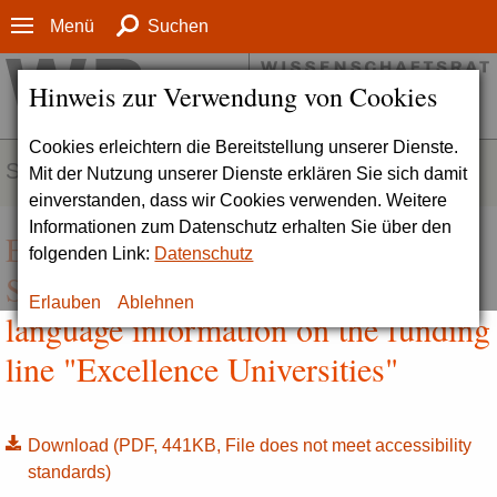
Menü
Suchen
Hinweis zur Verwendung von Cookies
Cookies erleichtern die Bereitstellung unserer Dienste.
SERVICE
Mit der Nutzung unserer Dienste erklären Sie sich damit
einverstanden, dass wir Cookies verwenden. Weitere
Informationen zum Datenschutz erhalten Sie über den
Excellence Initiative / Excellence
folgenden Link:
Datenschutz
Strategy | Overview with English
Erlauben
Ablehnen
language information on the funding
line "Excellence Universities"
Download
(PDF, 441KB, File does not meet accessibility
standards)