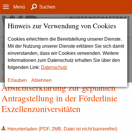
Menü
Suchen
Hinweis zur Verwendung von Cookies
Cookies erleichtern die Bereitstellung unserer Dienste.
SERVICE
Mit der Nutzung unserer Dienste erklären Sie sich damit
einverstanden, dass wir Cookies verwenden. Weitere
Informationen zum Datenschutz erhalten Sie über den
Exzellenstrategie des Bundes und
folgenden Link:
Datenschutz
der Länder | Mustervorlage für die
Erlauben
Ablehnen
Absichtserklärung zur geplanten
Antragstellung in der Förderlinie
Exzellenzuniversitäten
Herunterladen
(PDF, 2MB, Datei ist nicht barrierefrei)