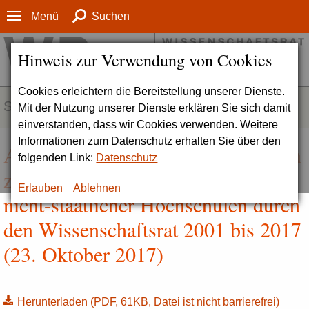
Menü
Suchen
Hinweis zur Verwendung von Cookies
Cookies erleichtern die Bereitstellung unserer Dienste.
SERVICE
Mit der Nutzung unserer Dienste erklären Sie sich damit
einverstanden, dass wir Cookies verwenden. Weitere
Informationen zum Datenschutz erhalten Sie über den
Allgemeine Hintergrundinformation
folgenden Link:
Datenschutz
zur Institutionellen Akkreditierung
Erlauben
Ablehnen
nicht-staatlicher Hochschulen durch
den Wissenschaftsrat 2001 bis 2017
(23. Oktober 2017)
Herunterladen
(PDF, 61KB, Datei ist nicht barrierefrei)