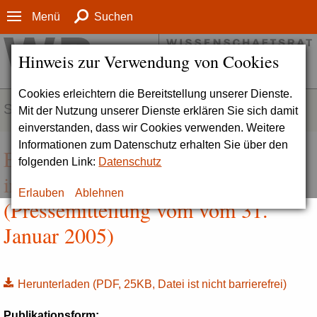
Menü
Suchen
Hinweis zur Verwendung von Cookies
Cookies erleichtern die Bereitstellung unserer Dienste.
SERVICE
Mit der Nutzung unserer Dienste erklären Sie sich damit
einverstanden, dass wir Cookies verwenden. Weitere
Informationen zum Datenschutz erhalten Sie über den
Empfehlungen der Januarsitzungen
folgenden Link:
Datenschutz
in Berlin (26. - 28. Januar 2005)
Erlauben
Ablehnen
(Pressemitteilung vom vom 31.
Januar 2005)
Herunterladen
(PDF, 25KB, Datei ist nicht barrierefrei)
Publikationsform: