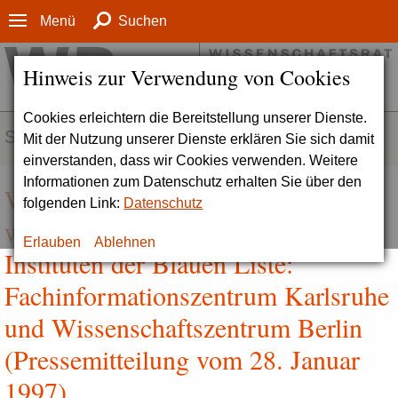
Menü
Suchen
Hinweis zur Verwendung von Cookies
Cookies erleichtern die Bereitstellung unserer Dienste.
SERVICE
Mit der Nutzung unserer Dienste erklären Sie sich damit
einverstanden, dass wir Cookies verwenden. Weitere
Informationen zum Datenschutz erhalten Sie über den
Wissenschaftsrat verabschiedet
folgenden Link:
Datenschutz
weitere Stellungnahmen zu
Erlauben
Ablehnen
Instituten der Blauen Liste:
Fachinformationszentrum Karlsruhe
und Wissenschaftszentrum Berlin
(Pressemitteilung vom 28. Januar
1997)