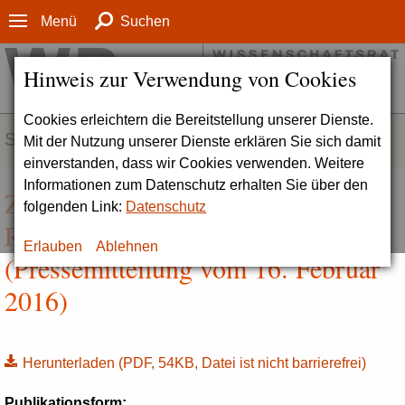
Menü
Suchen
Hinweis zur Verwendung von Cookies
Cookies erleichtern die Bereitstellung unserer Dienste.
SERVICE
Mit der Nutzung unserer Dienste erklären Sie sich damit
einverstanden, dass wir Cookies verwenden. Weitere
Informationen zum Datenschutz erhalten Sie über den
Zehn Jahre Exzellenzinitiative -
folgenden Link:
Datenschutz
Rückschau und Blick nach vorne
Erlauben
Ablehnen
(Pressemitteilung vom 16. Februar
2016)
Herunterladen
(PDF, 54KB, Datei ist nicht barrierefrei)
Publikationsform: