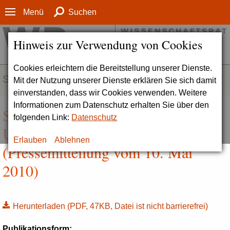
Menü
Suchen
Hinweis zur Verwendung von Cookies
Cookies erleichtern die Bereitstellung unserer Dienste.
SERVICE
Mit der Nutzung unserer Dienste erklären Sie sich damit
einverstanden, dass wir Cookies verwenden. Weitere
Informationen zum Datenschutz erhalten Sie über den
Strategiebildung der Mainzer
folgenden Link:
Datenschutz
Universitätsmedizin auf gutem Weg
Erlauben
Ablehnen
(Pressemitteilung vom 10. Mai
2010)
Herunterladen
(PDF, 47KB, Datei ist nicht barrierefrei)
Publikationsform: