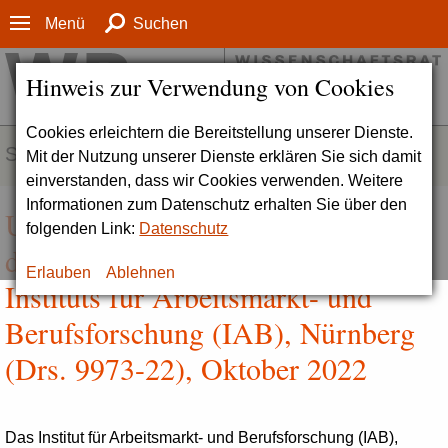
Menü
Suchen
Hinweis zur Verwendung von Cookies
Cookies erleichtern die Bereitstellung unserer Dienste.
SERVICE
Mit der Nutzung unserer Dienste erklären Sie sich damit
einverstanden, dass wir Cookies verwenden. Weitere
Informationen zum Datenschutz erhalten Sie über den
Umsetzung der Empfehlungen aus
folgenden Link:
Datenschutz
der zurückliegenden Evaluation des
Erlauben
Ablehnen
Instituts für Arbeitsmarkt- und
Berufsforschung (IAB), Nürnberg
(Drs. 9973-22), Oktober 2022
Das Institut für Arbeitsmarkt- und Berufsforschung (
IAB
),