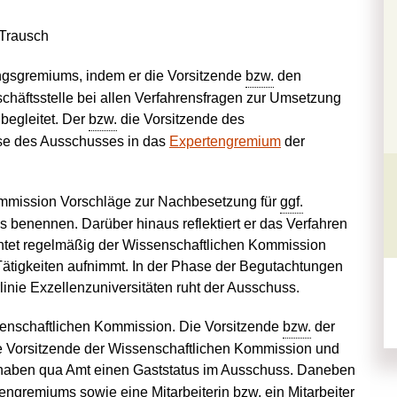
Trausch
ungsgremiums, indem er die Vorsitzende
bzw.
den
chäftsstelle bei allen Verfahrensfragen zur Umsetzung
 begleitet. Der
bzw.
die Vorsitzende des
sse des Ausschusses in das
Expertengremium
der
mmission Vorschläge zur Nachbesetzung für
ggf.
benennen. Darüber hinaus reflektiert er das Verfahren
ichtet regelmäßig der Wissenschaftlichen Kommission
 Tätigkeiten aufnimmt. In der Phase der Begutachtungen
inie Exzellenzuniversitäten ruht der Ausschuss.
senschaftlichen Kommission. Die Vorsitzende
bzw.
der
ie Vorsitzende der Wissenschaftlichen Kommission und
r haben qua Amt einen Gaststatus im Ausschuss. Daneben
engremiums sowie eine Mitarbeiterin
bzw.
ein Mitarbeiter