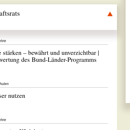
ftsrats
ehre
 stärken – bewährt und unverzichtbar |
Bewertung des Bund-Länder-Programms
chulen
ser nutzen
ehre