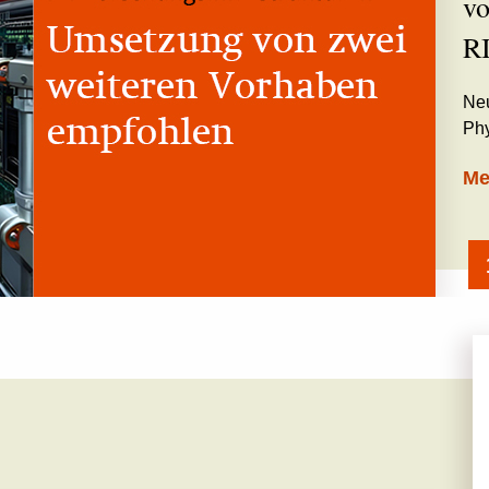
v
R
Neu
Phy
Me