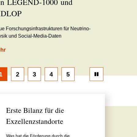
on LEGEND‑1000 und
IDLOP
e Forschungsinfrastrukturen für Neutrino-
: Chancen privater Hochschulen besser nutzen
sik und Social-Media-Daten
hr
1
2
3
4
5
Erste Bilanz für die
Exzellenzstandorte
Was hat die Förderung durch die