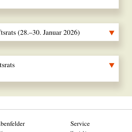
srats (28.–30. Januar 2026)
srats
benfelder
Service